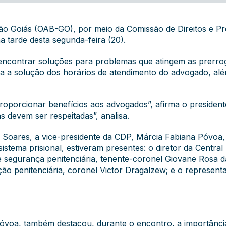
o Goiás (OAB-GO), por meio da Comissão de Direitos e Pre
na tarde desta segunda-feira (20).
 encontrar soluções para problemas que atingem as prerro
ara a solução dos horários de atendimento do advogado, al
roporcionar benefícios aos advogados”, afirma o president
 devem ser respeitadas”, analisa.
d Soares, a vice-presidente da CDP, Márcia Fabiana Póvoa
istema prisional, estiveram presentes: o diretor da Central
e segurança penitenciária, tenente-coronel Giovane Rosa d
ão penitenciária, coronel Victor Dragalzew ; e o represent
óvoa, também destacou, durante o encontro, a importância 