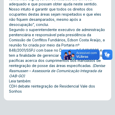
adequado e que possam obter ajuda neste sentido.
Nosso intuito é garantir que todos os direitos dos
ocupantes destas áreas sejam respeitados e que eles
não fiquem desamparados, mesmo após a
desocupação”, conclui.
Segundo o superintendente executivo de administração
penitenciária e responsável pela presidência da
Comissão de Conflitos Fundiários, Edson Costa Araújo, a
reunião foi criada por meio da Portaria nº
848/2001/SSPJ com base no Decreto nº 5.642/2002 e
tem a finalidade de gerenciar e buscar soluções legais e
pacíficas acerca dos cumprimentos dos mandados de
reintegração de posse das áreas especificadas.
(Denise
Rasmussen – Assessoria de Comunicação Integrada da
OAB-GO)
Leia também:
CDH debate reintegração de Residencial Vale dos
Sonhos