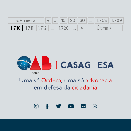
« Primeira
«
...
10
20
30
...
1.708
1.709
1.710
1.711
1.712
...
1.720
...
»
Última »