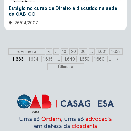
Estágio no curso de Direito é discutido na sede
da OAB-GO
26/04/2007
« Primeira
«
...
10
20
30
...
1.631
1.632
1.633
1.634
1.635
...
1.640
1.650
1.660
...
»
Última »