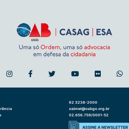
62 3238-2000
rência
oabnet@oabgo.org.br
s
02.656.759/0001-52