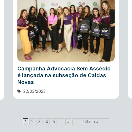
Campanha Advocacia Sem Assédio
é lançada na subseção de Caldas
Novas
22/03/2023
1
2
3
4
5
...
»
Última »