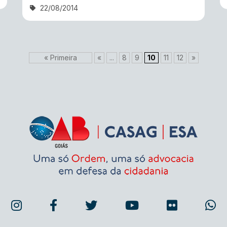
22/08/2014
« Primeira
«
...
8
9
10
11
12
»