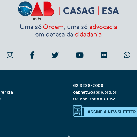
62 3238-2000
rência
oabnet@oabgo.org.br
s
02.656.759/0001-52