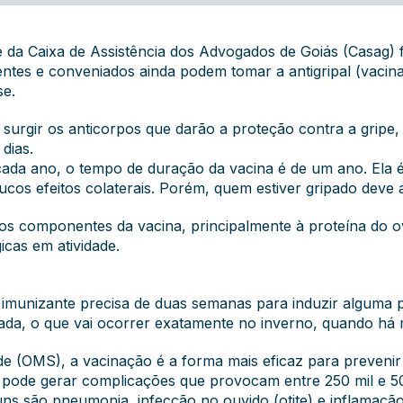
 da Caixa de Assistência dos Advogados de Goiás (Casag) 
ntes e conveniados ainda podem tomar a antigripal (vacin
se.
surgir os anticorpos que darão a proteção contra a gripe
dias.
ada ano, o tempo de duração da vacina é de um ano. Ela é 
ucos efeitos colaterais. Porém, quem estiver gripado deve 
aos componentes da vacina, principalmente à proteína do 
icas em atividade.
imunizante precisa de duas semanas para induzir alguma p
da, o que vai ocorrer exatamente no inverno, quando há m
 (OMS), a vacinação é a forma mais eficaz para prevenir 
 pode gerar complicações que provocam entre 250 mil e 50
s são pneumonia, infecção no ouvido (otite) e inflamação