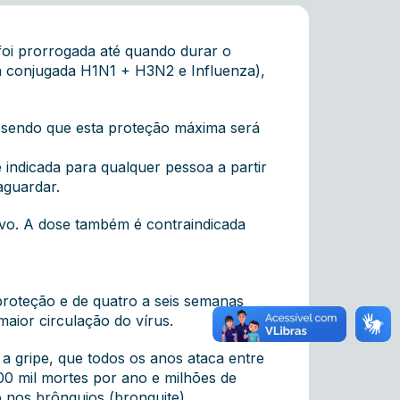
foi prorrogada até quando durar o
a conjugada H1N1 + H3N2 e Influenza),
, sendo que esta proteção máxima será
indicada para qualquer pessoa a partir
aguardar.
ovo. A dose também é contraindicada
roteção e de quatro a seis semanas
aior circulação do vírus.
a gripe, que todos os anos ataca entre
0 mil mortes por ano e milhões de
 nos brônquios (bronquite).