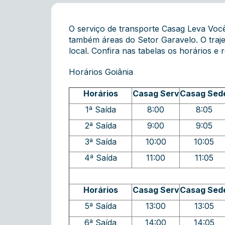
O serviço de transporte Casag Leva Você
também áreas do Setor Garavelo. O traje
local. Confira nas tabelas os horários e r
Horários Goiânia
Horários
Casag Serv
Casag Sed
1ª Saída
8:00
8:05
2ª Saída
9:00
9:05
3ª Saída
10:00
10:05
4ª Saída
11:00
11:05
Horários
Casag Serv
Casag Sed
5ª Saída
13:00
13:05
6ª Saída
14:00
14:05