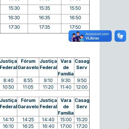
15:30
15:35
15:50
16:30
16:35
16:50
17:30
17:35
17:50
Justiça
Fórum
Justiça
Vara
Casag
Federal
Garavelo
Federal
de
Serv
Família
8:40
8:55
9:10
9:30
9:50
10:50
11:05
11:20
11:40
12:00
Justiça
Fórum
Justiça
Vara
Casag
Federal
Garavelo
Federal
de
Serv
Família
14:10
14:25
14:40
15:00
15:20
16:10
16:25
16:40
17:00
17:20