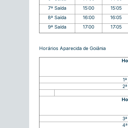
7ª Saída
15:00
15:05
8ª Saída
16:00
16:05
9ª Saída
17:00
17:05
Horários Aparecida de Goiânia
Ho
1ª
2ª
Ho
3ª
4ª