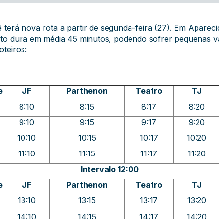
 terá nova rota a partir de segunda-feira (27). Em Apareci
to dura em média 45 minutos, podendo sofrer pequenas var
oteiros:
e
JF
Parthenon
Teatro
TJ
8:10
8:15
8:17
8:20
9:10
9:15
9:17
9:20
10:10
10:15
10:17
10:20
11:10
11:15
11:17
11:20
Intervalo 12:00
e
JF
Parthenon
Teatro
TJ
13:10
13:15
13:17
13:20
14:10
14:15
14:17
14:20