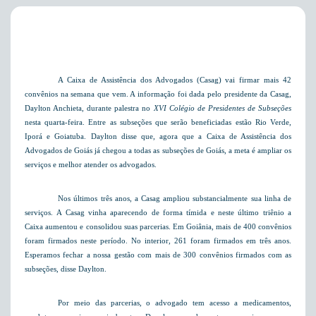
A Caixa de Assistência dos Advogados (Casag) vai firmar mais 42
convênios na semana que vem. A informação foi dada pelo presidente da Casag,
Daylton Anchieta, durante palestra no
XVI Colégio de Presidentes de Subseções
nesta quarta-feira. Entre as subseções que serão beneficiadas estão Rio Verde,
Iporá e Goiatuba. Daylton disse que, agora que a Caixa de Assistência dos
Advogados de Goiás já chegou a todas as subseções de Goiás, a meta é ampliar os
serviços e melhor atender os advogados.
Nos últimos três anos, a Casag ampliou substancialmente sua linha de
serviços. A Casag vinha aparecendo de forma tímida e neste último triênio a
Caixa aumentou e consolidou suas parcerias. Em Goiânia, mais de 400 convênios
foram firmados neste período. No interior, 261 foram firmados em três anos.
Esperamos fechar a nossa gestão com mais de 300 convênios firmados com as
subseções, disse Daylton.
Por meio das parcerias, o advogado tem acesso a medicamentos,