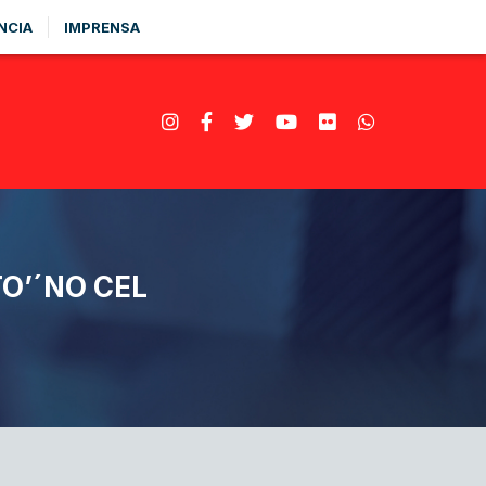
NCIA
IMPRENSA
O’´NO CEL