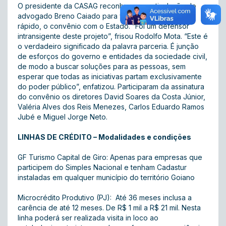
O presidente da CASAG reconheceu a articulação do
advogado Breno Caiado para viabilizar, em tempo
rápido, o convênio com o Estado. “Foi um defensor
intransigente deste projeto”, frisou Rodolfo Mota. “Este é
o verdadeiro significado da palavra parceria. É junção
de esforços do governo e entidades da sociedade civil,
de modo a buscar soluções para as pessoas, sem
esperar que todas as iniciativas partam exclusivamente
do poder público”, enfatizou. Participaram da assinatura
do convênio os diretores David Soares da Costa Júnior,
Valéria Alves dos Reis Menezes, Carlos Eduardo Ramos
Jubé e Miguel Jorge Neto.
LINHAS DE CRÉDITO – Modalidades e condições
GF Turismo Capital de Giro: Apenas para empresas que
participem do Simples Nacional e tenham Cadastur
instaladas em qualquer município do território Goiano
Microcrédito Produtivo (PJ): Até 36 meses inclusa a
carência de até 12 meses. De R$ 1 mil a R$ 21 mil. Nesta
linha poderá ser realizada visita in loco ao