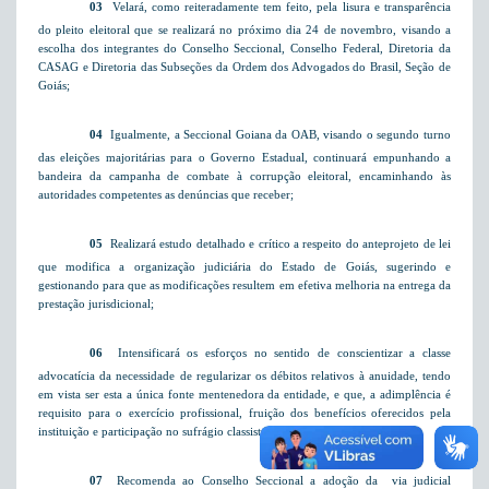
03
 Velará, como reiteradamente tem feito, pela lisura e transparência
do pleito eleitoral que se realizará no próximo dia 24 de novembro, visando a
escolha dos integrantes do Conselho Seccional, Conselho Federal, Diretoria da
CASAG e Diretoria das Subseções da Ordem dos Advogados do Brasil, Seção de
Goiás;
04
 Igualmente, a Seccional Goiana da OAB, visando o segundo turno
das eleições majoritárias para o Governo Estadual, continuará empunhando a
bandeira da campanha de combate à corrupção eleitoral, encaminhando às
autoridades competentes as denúncias que receber;
05
 Realizará estudo detalhado e crítico a respeito do anteprojeto de lei
que modifica a organização judiciária do Estado de Goiás, sugerindo e
gestionando para que as modificações resultem em efetiva melhoria na entrega da
prestação jurisdicional;
06
 Intensificará os esforços no sentido de conscientizar a classe
advocatícia da necessidade de regularizar os débitos relativos à anuidade, tendo
em vista ser esta a única fonte mentenedora da entidade, e que, a adimplência é
requisito para o exercício profissional, fruição dos benefícios oferecidos pela
instituição e participação no sufrágio classista que se aproxima;
07
 Recomenda ao Conselho Seccional a adoção da
via judicial