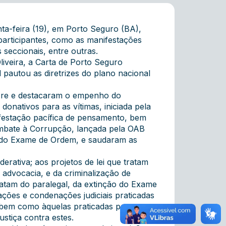
ta-feira (19), em Porto Seguro (BA),
participantes, como as manifestações
 seccionais, entre outras.
veira, a Carta de Porto Seguro
 pautou as diretrizes do plano nacional
 Acre e destacaram o empenho do
onativos para as vítimas, iniciada pela
nifestação pacífica de pensamento, bem
mbate à Corrupção, lançada pela OAB
ão do Exame de Ordem, e saudaram as
rativa; aos projetos de lei que tratam
da advocacia, e da criminalização de
tratam do paralegal, da extinção do Exame
ções e condenações judiciais praticadas
 bem como àquelas praticadas por
stiça contra estes.