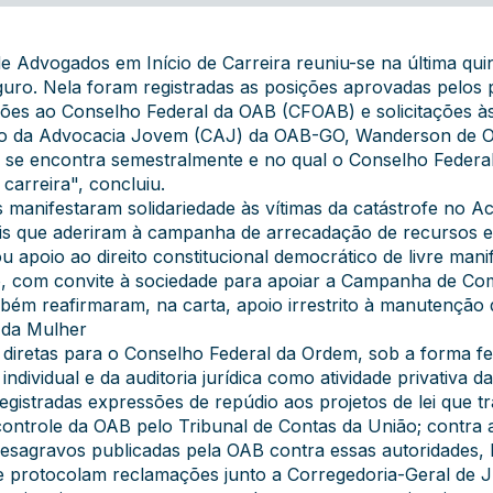
e Advogados em Início de Carreira reuniu-se na última quin
uro. Nela foram registradas as posições aprovadas pelos 
ções ao Conselho Federal da OAB (CFOAB) e solicitações às
o da Advocacia Jovem (CAJ) da OAB-GO, Wanderson de Oli
e se encontra semestralmente e no qual o Conselho Federal
 carreira", concluiu.
tes manifestaram solidariedade às vítimas da catástrofe no
is que aderiram à campanha de arrecadação de recursos e d
u apoio ao direito constitucional democrático de livre ma
o, com convite à sociedade para apoiar a Campanha de Co
ambém reafirmaram, na carta, apoio irrestrito à manutenç
 da Mulher
iretas para o Conselho Federal da Ordem, sob a forma fede
individual e da auditoria jurídica como atividade privativa 
egistradas expressões de repúdio aos projetos de lei que 
ontrole da OAB pelo Tribunal de Contas da União; contra a
desagravos publicadas pela OAB contra essas autoridades,
 protocolam reclamações junto a Corregedoria-Geral de Ju