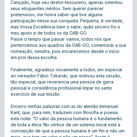
Cançado, hoje seu diretor-tesoureiro, apenas ostentou
seus eloquentes méritos. Sem querer parecer
pretensioso, me honra saber que tive alguma
participação nessa sua conquista. Pequena, é verdade,
mas Vossa Excelência bem o sabe, quão sincero foi o
meu apoio e de todos os da OAB-GO.
Passe o tempo que passar vamos, todos nós que
pertencemos aos quadros da OAB-GO, comemorar a sua
nomeação, ministra, pois encarecemos desde o início
em prol dessa escolha.
Finalmente, agradeço novamente a todos, em especial
ao vereador Fábio Tokarski, que motivou esta sessão,
tão especial, que reverencia uma pessoa de garra
pessoal e consistência profissional ímpar no santo
exercício de sua missão.
Encerro minhas palavras com as do alemão Immanuel
Kant, que, para mim, traduzem com filosofia e poesia
esta noite: “O valor da pessoa humana é o fundamento
de toda a ética. No vértice de um sistema moral está a
concepção de que a pessoa humana é um fim e não um
meio, que tem um valor e não um preço”. Assim é