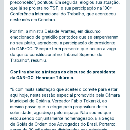
preconceito”, pontuou. Em seguida, elogiou sua atuação,
que já se projeta no TST, e sua participação na 100ª
Conferência Internacional do Trabalho, que aconteceu
neste mês em Genebra.
Por fim, a ministra Delaíde Arantes, em discurso
emocionado de gratidão por todos que se empenharam
no seu pleito, agradeceu a participação do presidente
da OAB-GO. “Sempre terei presente que ocupo a vaga
do quinto constitucional no Tribunal Superior do
Trabalho”, resumiu.
Confira abaixo a íntegra do discurso do presidente
da OAB-GO, Henrique Tibúrcio.
“É com muita satisfação que aceitei o convite para estar
aqui hoje, nesta sessão especial promovida pela Câmara
Municipal de Goiânia. Vereador Fábio Tokarski, ao
mesmo passo que o elogio pela propositura desta
solenidade, agradeço pelo espaço. Não sou eu que
estou sendo conjuntamente homenageado. É a Seção
de Goiás da Ordem dos Advogados do Brasil. Portanto,
cerca de 30 mil goianos distribuídos nos principais