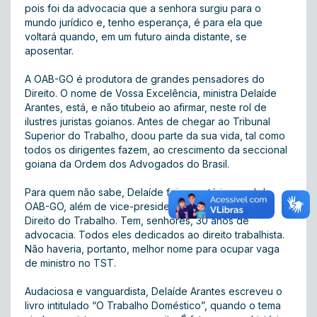
pois foi da advocacia que a senhora surgiu para o
mundo jurídico e, tenho esperança, é para ela que
voltará quando, em um futuro ainda distante, se
aposentar.
A OAB-GO é produtora de grandes pensadores do
Direito. O nome de Vossa Excelência, ministra Delaíde
Arantes, está, e não titubeio ao afirmar, neste rol de
ilustres juristas goianos. Antes de chegar ao Tribunal
Superior do Trabalho, doou parte da sua vida, tal como
todos os dirigentes fazem, ao crescimento da seccional
goiana da Ordem dos Advogados do Brasil.
Para quem não sabe, Delaíde foi secretária-geral da
OAB-GO, além de vice-presidente da Comissão de
Direito do Trabalho. Tem, senhores, 30 anos de
advocacia. Todos eles dedicados ao direito trabalhista.
Não haveria, portanto, melhor nome para ocupar vaga
de ministro no TST.
Audaciosa e vanguardista, Delaíde Arantes escreveu o
livro intitulado “O Trabalho Doméstico”, quando o tema