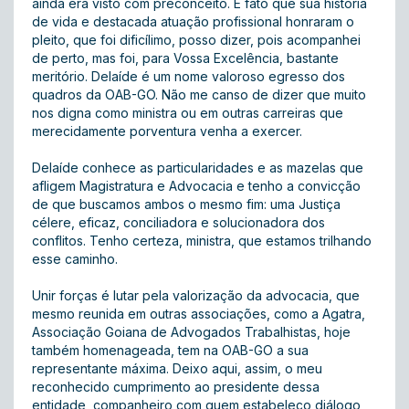
ainda era visto com preconceito. É fato que sua história
de vida e destacada atuação profissional honraram o
pleito, que foi dificílimo, posso dizer, pois acompanhei
de perto, mas foi, para Vossa Excelência, bastante
meritório. Delaíde é um nome valoroso egresso dos
quadros da OAB-GO. Não me canso de dizer que muito
nos digna como ministra ou em outras carreiras que
merecidamente porventura venha a exercer.
Delaíde conhece as particularidades e as mazelas que
afligem Magistratura e Advocacia e tenho a convicção
de que buscamos ambos o mesmo fim: uma Justiça
célere, eficaz, conciliadora e solucionadora dos
conflitos. Tenho certeza, ministra, que estamos trilhando
esse caminho.
Unir forças é lutar pela valorização da advocacia, que
mesmo reunida em outras associações, como a Agatra,
Associação Goiana de Advogados Trabalhistas, hoje
também homenageada, tem na OAB-GO a sua
representante máxima. Deixo aqui, assim, o meu
reconhecido cumprimento ao presidente dessa
entidade, companheiro com quem estabeleço diálogo