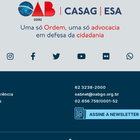
62 3238-2000
rência
oabnet@oabgo.org.br
s
02.656.759/0001-52