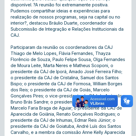
disponível. ?A reunião foi extremamente positiva.
Pudemos compartilhar ideias e experiências para
realização de nossos programas, seja na capital ou no
interior?, destacou Bráulio Duarte, coordenador da
Subcomissão de Integração e Relações Institucionais da
CAJ.
Participaram da reunião os coordenadores da CAJ
Thiago de Melo Lopes, Flávia Fernandes, Thayza
Florêncio de Souza, Paulo Felipe Sousa, Olga Fernandes
de Moura Leite, Marta Neres e Matheus Scoponi, o
presidente da CAJ de Iporá, Amado José Ferreira Filho;
o presidente da CAJ de Cristalina, Samuel dos Santos
Bispo; o presidente da CAJ de Formosa, William Borges
dos Reis; o presidente da CAJ de Goiás, Marcelo
Gonçalves Pires; o vice-presidente da CAJ de Anápolis,
Bruno Brás Sandre; o presidente da CAJ de Ceres,
Marcelo Faria Braga de Aguiar; o presidente da CAJ de
Aparecida de Goiânia, Renato Gonçalves Rodrigues; o
presidente da CAJ de Inhumas, Edmar Reis Júnior; o
presidente da CAJ de Goiatuba, André Luís dos Santos
Carvalho, e a membra da comissão Anne Kelly Aparecida