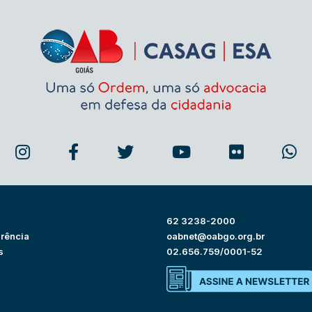
62 3238-2000
rência
oabnet@oabgo.org.br
s
02.656.759/0001-52