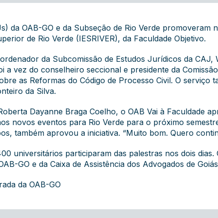
) da OAB-GO e da Subseção de Rio Verde promoveram nos 
uperior de Rio Verde (IESRIVER), da Faculdade Objetivo.
coordenador da Subcomissão de Estudos Jurídicos da CAJ, 
oi a vez do conselheiro seccional e presidente da Comissão 
sobre as Reformas do Código de Processo Civil. O serviç
teiro da Silva.
 Roberta Dayanne Braga Coelho, o OAB Vai à Faculdade apr
amos novos eventos para Rio Verde para o próximo semestr
s, também aprovou a iniciativa. “Muito bom. Quero contin
 universitários participaram das palestras nos dois dias.
OAB-GO e da Caixa de Assistência dos Advogados de Goiás
grada da OAB-GO