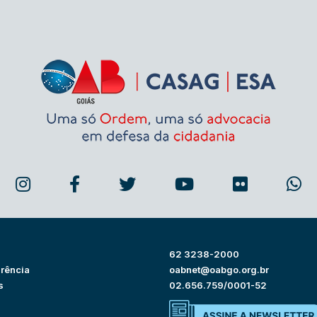
62 3238-2000
rência
oabnet@oabgo.org.br
s
02.656.759/0001-52