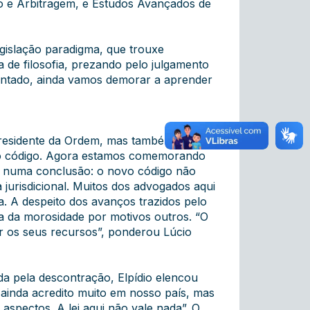
o e Arbitragem, e Estudos Avançados de
gislação paradigma, que trouxe
de filosofia, prezando pelo julgamento
mentado, ainda vamos demorar a aprender
presidente da Ordem, mas também de
ovo código. Agora estamos comemorando
se numa conclusão: o novo código não
 jurisdicional. Muitos dos advogados aqui
. A despeito dos avanços trazidos pelo
ma da morosidade por motivos outros. “O
ar os seus recursos”, ponderou Lúcio
ada pela descontração, Elpídio elencou
, ainda acredito muito em nosso país, mas
 aspectos. A lei aqui não vale nada”. O