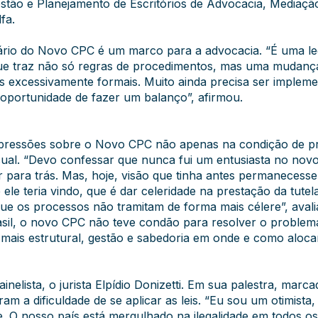
stão e Planejamento de Escritórios de Advocacia, Mediaçã
fa.
sário do Novo CPC é um marco para a advocacia. “É uma le
e traz não só regras de procedimentos, mas uma mudança 
as excessivamente formais. Muito ainda precisa ser imple
oportunidade de fazer um balanço”, afirmou.
impressões sobre o Novo CPC não apenas na condição de 
ssual. “Devo confessar que nunca fui um entusiasta no n
 para trás. Mas, hoje, visão que tinha antes permaneces
ele teria vindo, que é dar celeridade na prestação da tutela
e os processos não tramitam de forma mais célere”, avalia
rasil, o novo CPC não teve condão para resolver o proble
 é mais estrutural, gestão e sabedoria em onde e como aloc
elista, o jurista Elpídio Donizetti. Em sua palestra, marc
am a dificuldade de se aplicar as leis. “Eu sou um otimista
de. O nosso país está mergulhado na ilegalidade em todos os