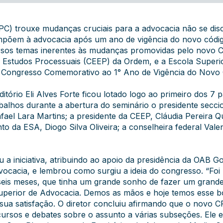
PC) trouxe mudanças cruciais para a advocacia não se dis
 impõem à advocacia após um ano de vigência do novo cód
rsos temas inerentes às mudanças promovidas pelo novo C
e Estudos Processuais (CEEP) da Ordem, e a Escola Superi
) o Congresso Comemorativo ao 1° Ano de Vigência do Novo
tório Eli Alves Forte ficou lotado logo ao primeiro dos 
lhos durante a abertura do seminário o presidente secciona
fael Lara Martins; a presidente da CEEP, Cláudia Pereira Qu
nto da ESA, Diogo Silva Oliveira; a conselheira federal Val
 a iniciativa, atribuindo ao apoio da presidência da OAB G
cacia, e lembrou como surgiu a ideia do congresso. “Foi u
 seis meses, que tinha um grande sonho de fazer um grand
perior de Advocacia. Demos as mãos e hoje temos esse b
sua satisfação. O diretor concluiu afirmando que o novo 
rsos e debates sobre o assunto a várias subseções. Ele