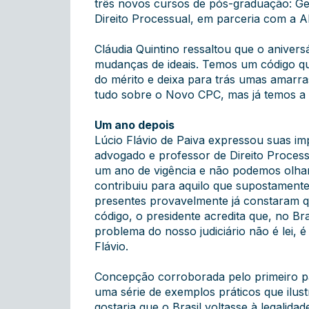
três novos cursos de pós-graduação: Ge
Direito Processual, em parceria com a Al
Cláudia Quintino ressaltou que o aniver
mudanças de ideais. Temos um código qu
do mérito e deixa para trás umas amarr
tudo sobre o Novo CPC, mas já temos a 
Um ano depois
Lúcio Flávio de Paiva expressou suas 
advogado e professor de Direito Proce
um ano de vigência e não podemos olhar
contribuiu para aquilo que supostamente 
presentes provavelmente já constaram qu
código, o presidente acredita que, no B
problema do nosso judiciário não é lei,
Flávio.
Concepção corroborada pelo primeiro pain
uma série de exemplos práticos que ilustr
gostaria que o Brasil voltasse à legalida