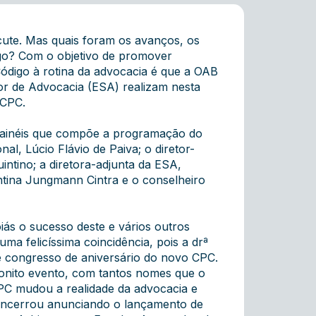
cute. Mas quais foram os avanços, os
igo? Com o objetivo de promover
ódigo à rotina da advocacia é que a OAB
or de Advocacia (ESA) realizam nesta
 CPC.
7 painéis que compõe a programação do
l, Lúcio Flávio de Paiva; o diretor-
intino; a diretora-adjunta da ESA,
entina Jungmann Cintra e o conselheiro
oiás o sucesso deste e vários outros
ma felicíssima coincidência, pois a drª
e congresso de aniversário do novo CPC.
onito evento, com tantos nomes que o
CPC mudou a realidade da advocacia e
 encerrou anunciando o lançamento de