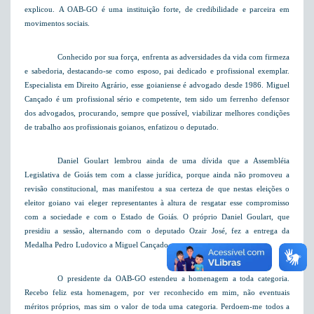
explicou. A OAB-GO é uma instituição forte, de credibilidade e parceira em
movimentos sociais.
Conhecido por sua força, enfrenta as adversidades da vida com firmeza
e sabedoria, destacando-se como esposo, pai dedicado e profissional exemplar.
Especialista
em Direito Agrário
, esse goianiense é advogado desde 1986. Miguel
Cançado é um profissional sério e competente, tem sido um ferrenho defensor
dos advogados, procurando, sempre que possível, viabilizar melhores condições
de trabalho aos profissionais goianos, enfatizou o deputado.
Daniel Goulart lembrou ainda de uma dívida que a Assembléia
Legislativa de Goiás tem com a classe jurídica, porque ainda não promoveu a
revisão constitucional, mas manifestou a sua certeza de que nestas eleições o
eleitor goiano vai eleger representantes à altura de resgatar esse compromisso
com a sociedade e com o Estado de Goiás. O próprio Daniel Goulart, que
presidiu a sessão, alternando com o deputado Ozair José, fez a entrega da
Medalha Pedro Ludovico a Miguel Cançado.
O presidente da OAB-GO estendeu a homenagem a toda categoria.
Recebo feliz esta homenagem, por ver reconhecido em mim, não eventuais
méritos próprios, mas sim o valor de toda uma categoria. Perdoem-me todos a