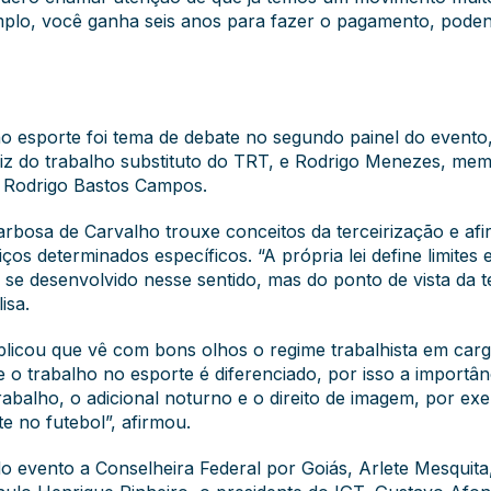
mplo, você ganha seis anos para fazer o pagamento, podend
no esporte foi tema de debate no segundo painel do evento
juiz do trabalho substituto do TRT, e Rodrigo Menezes, me
e Rodrigo Bastos Campos.
arbosa de Carvalho trouxe conceitos da terceirização e af
os determinados específicos. “A própria lei define limites e
êm se desenvolvido nesse sentido, mas do ponto de vista da 
isa.
licou que vê com bons olhos o regime trabalhista em cargo
 o trabalho no esporte é diferenciado, por isso a importân
rabalho, o adicional noturno e o direito de imagem, por e
e no futebol”, afirmou.
do evento a Conselheira Federal por Goiás, Arlete Mesquita