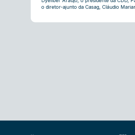
Dyellber Araújo, o presidente da CDD, P
o diretor-ajunto da Casag, Cláudio Maria