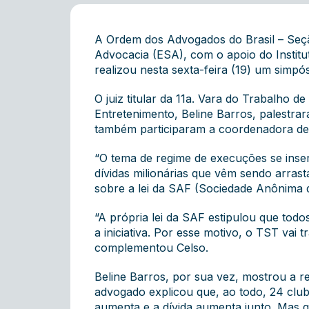
A Ordem dos Advogados do Brasil – Seçã
Advocacia (ESA), com o apoio do Institut
realizou nesta sexta-feira (19) um simpó
O juiz titular da 11a. Vara do Trabalho 
Entretenimento, Beline Barros, palestra
também participaram a coordenadora de
“O tema de regime de execuções se inse
dívidas milionárias que vêm sendo arras
sobre a lei da SAF (Sociedade Anônima d
“A própria lei da SAF estipulou que to
a iniciativa. Por esse motivo, o TST vai 
complementou Celso.
Beline Barros, por sua vez, mostrou a r
advogado explicou que, ao todo, 24 club
aumenta e a dívida aumenta junto. Mas