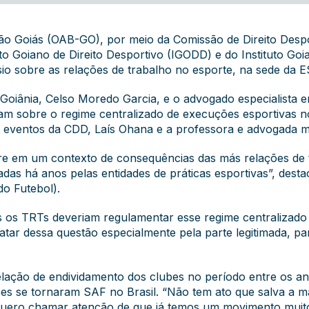
o Goiás (OAB-GO), por meio da Comissão de Direito Despo
o Goiano de Direito Desportivo (IGODD) e do Instituto Goia
sio sobre as relações de trabalho no esporte, na sede da 
de Goiânia, Celso Moredo Garcia, e o advogado especialista 
ram sobre o regime centralizado de execuções esportivas n
 eventos da CDD, Laís Ohana e a professora e advogada 
re em um contexto de consequências das más relações de t
tadas há anos pelas entidades de práticas esportivas”, de
o Futebol).
dos os TRTs deveriam regulamentar esse regime centraliza
tratar dessa questão especialmente pela parte legitimada, p
elação de endividamento dos clubes no período entre os an
es se tornaram SAF no Brasil. “Não tem ato que salva a má
 quero chamar atenção de que já temos um movimento muit