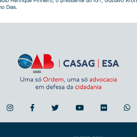
aulo Henrique Pinheiro, o presidente do IGT, Gustavo Afons
no Dias.