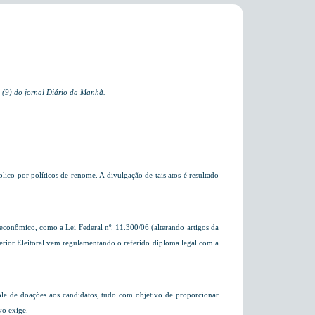
a (9) do jornal Diário da Manhã.
co por políticos de renome. A divulgação de tais atos é resultado
r econômico, como a Lei Federal nº. 11.300/06 (alterando artigos da
erior Eleitoral vem regulamentando o referido diploma legal com a
ole de doações aos candidatos, tudo com objetivo de proporcionar
vo exige.