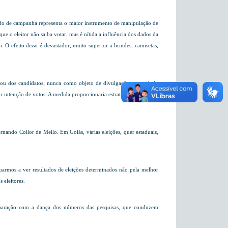
eríodo de campanha representa o maior instrumento de manipulação de
e o eleitor não saiba votar, mas é nítida a influência dos dados da
. O efeito disso é devastador, muito superior a brindes, camisetas,
cos ou dos candidatos; nunca como objeto de divulgação no período
 intenção de votos. A medida proporcionaria estratégias partidárias
ernando Collor de Mello. Em Goiás, várias eleições, quer estaduais,
nuarmos a ver resultados de eleições determinados não pela melhor
 eleitores.
 comparação com a dança dos números das pesquisas, que conduzem