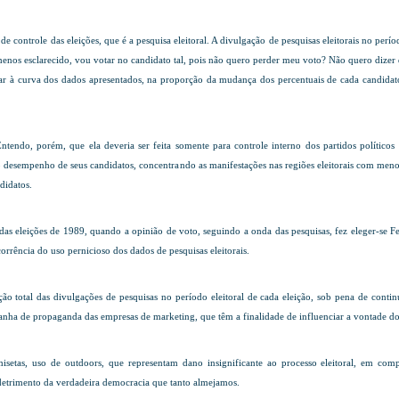
 de controle das eleições, que é a pesquisa eleitoral. A divulgação de pesquisas eleitorais no p
nos esclarecido, vou votar no candidato tal, pois não quero perder meu voto? Não quero dizer qu
ustar à curva dos dados apresentados, na proporção da mudança dos percentuais de cada candidato
. Entendo, porém, que ela deveria ser feita somente para controle interno dos partidos políti
o desempenho de seus candidatos, concentrando as manifestações nas regiões eleitorais com menor
didatos.
o das eleições de 1989, quando a opinião de voto, seguindo a onda das pesquisas, fez eleger-se F
rência do uso pernicioso dos dados de pesquisas eleitorais.
ção total das divulgações de pesquisas no período eleitoral de cada eleição, sob pena de conti
ha de propaganda das empresas de marketing, que têm a finalidade de influenciar a vontade dos
 camisetas, uso de outdoors, que representam dano insignificante ao processo eleitoral, em
detrimento da verdadeira democracia que tanto almejamos.