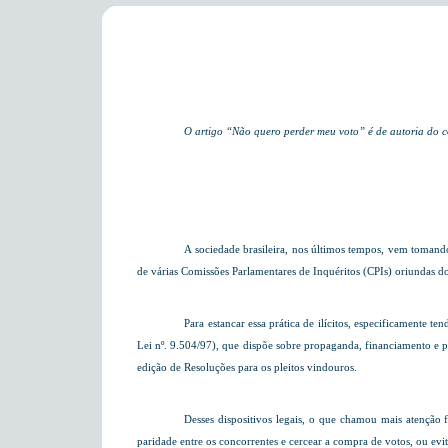
O artigo “Não quero perder meu voto” é de autoria do c
A sociedade brasileira, nos últimos tempos, vem tomand
de várias Comissões Parlamentares de Inquéritos (CPIs) oriundas d
Para estancar essa prática de ilícitos, especificamente 
Lei nº. 9.504/97), que dispõe sobre propaganda, financiamento e 
edição de Resoluções para os pleitos vindouros.
Desses dispositivos legais, o que chamou mais atenção
paridade entre os concorrentes e cercear a compra de votos, ou evi