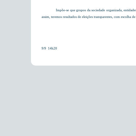
Impõe-se que grupos da sociedade organizada, entidades
assim, teremos resultados de eleições transparentes, com escolha 
9/9  14h20