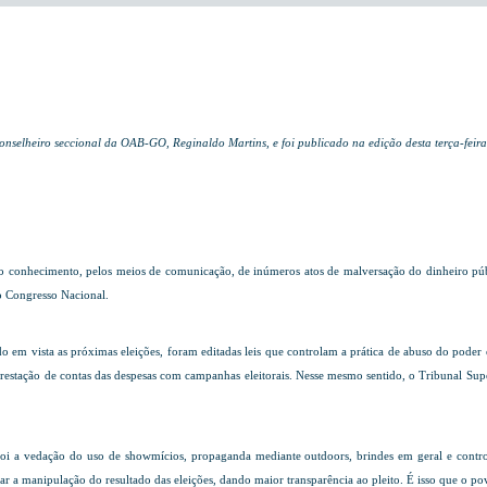
onselheiro seccional da OAB-GO, Reginaldo Martins, e foi publicado na edição desta terça-feir
o conhecimento, pelos meios de comunicação, de inúmeros atos de malversação do dinheiro públi
o Congresso Nacional.
tendo em vista as próximas eleições, foram editadas leis que controlam a prática de abuso do pode
prestação de contas das despesas com campanhas eleitorais. Nesse mesmo sentido, o Tribunal Sup
 foi a vedação do uso de showmícios, propaganda mediante outdoors, brindes em geral e contr
tar a manipulação do resultado das eleições, dando maior transparência ao pleito. É isso que o po