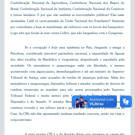
Confederação Nacional da Agricultura, Conferência Nacional dos Bispos do
Brasil, Confederação Nacional da Indústria, Confederação Nacional do Comércio
e outras similares. E por que não também as universidades públicas? Elas estão
sucateadas. Cadê os caras-pintadas da União Nacional dos Estudantes? Sumiram
por comodismo e hoje se manifestam até eufóricos com os lucros dos banqueiros.
Logo eles que foram às ruas contra Collor, que não barganhou com o Congresso.
Se a corrupção é hoje uma epidemia no País, chegando a atingir a
Petrobras, considerada intocável patrimônio nacional, a impunidade de figuras
dos altos escalões da República é vergonhosa, despudorada e repudiada pela
sociedade. Os mensaleiros e sanguessugas estão em liberdade, o mesmo
acontecendo com alguns juízes, desembargadores e até um ministro do Superior
Tribunal de Justiça, estes acusados de vendas de sentenças judiciais. Além dos
mensaleiros e sanguessugas, deputados federais e senador acusados de desvios de
conduta renunciam ao mandato para não serem processados pelo Supremo
Tribunal Federal e muito menos pelo Conselho de Ética da Câmara dos
Deputados e do Senado. O senador Renan Calheiros, presidente do Senado,
continua vivendo o seu inferno astral e garante que não deixa a presidência da
Casa. As CPIs não têm apresentado nenhum resultado concreto, tendo em vista o
corporativismo.
A mais recente CPI é a do Apagão Aéreo que investiga as causas das