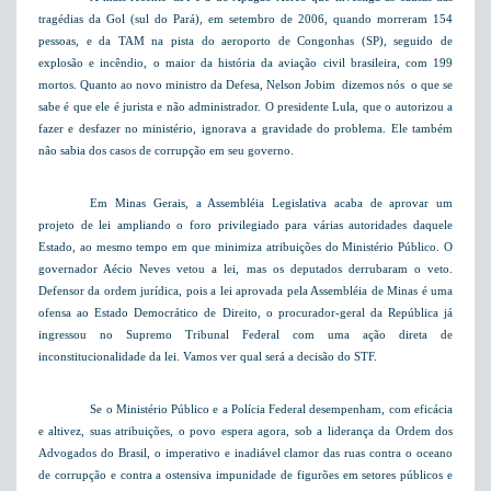
tragédias da Gol (sul do Pará), em setembro de 2006, quando morreram 154
pessoas, e da TAM na pista do aeroporto de Congonhas (SP), seguido de
explosão e incêndio, o maior da história da aviação civil brasileira, com 199
mortos. Quanto ao novo ministro da Defesa, Nelson Jobim  dizemos nós  o que se
sabe é que ele é jurista e não administrador. O presidente Lula, que o autorizou a
fazer e desfazer no ministério, ignorava a gravidade do problema. Ele também
não sabia dos casos de corrupção em seu governo.
Em Minas Gerais, a Assembléia Legislativa acaba de aprovar um
projeto de lei ampliando o foro privilegiado para várias autoridades daquele
Estado, ao mesmo tempo em que minimiza atribuições do Ministério Público. O
governador Aécio Neves vetou a lei, mas os deputados derrubaram o veto.
Defensor da ordem jurídica, pois a lei aprovada pela Assembléia de Minas é uma
ofensa ao Estado Democrático de Direito, o procurador-geral da República já
ingressou no Supremo Tribunal Federal com uma ação direta de
inconstitucionalidade da lei. Vamos ver qual será a decisão do STF.
Se o Ministério Público e a Polícia Federal desempenham, com eficácia
e altivez, suas atribuições, o povo espera agora, sob a liderança da Ordem dos
Advogados do Brasil, o imperativo e inadiável clamor das ruas contra o oceano
de corrupção e contra a ostensiva impunidade de figurões em setores públicos e