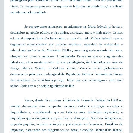
privilegiado para acobertar os delitos do colarinho branco e do enriquecimento
ilícito. Os megacorruptos e os corruptores se infiltram nas administrações e ficam
na redoma da impunidade.
Se em governos anteriores, notadamente na órbita federal, já havia o
descalabro na gestão pública e na política, a situação agora é mais grave. Os atos
e fatos de improbidade são levantados, a cada dia, pela Polícia Federal e pelos
segmentos especializados das polícias estaduais, seguidos de embasadas e
minuciosas denúncias do Ministério Público, mas, na grande maioria dos casos,
ninguém vai preso e tampouco é condenado. Parece até que os magnatas das
falcatruas, sob o manto protetor do foro privilegiado, são blindados por áreas da
Justiça. Marcos Valério, os Vedoins, Zuleido Veras e os 40 parlamentares
denunciados pelo procurador-geral da República, Antônio Fernando de Souza,
não acreditam que a Justiça seja cega. Tanto que ela os enxergou e eles estão
soltos. Onde está o princípio igualitário da lei?
Agora, diante da oportuna iniciativa do Conselho Federal da OAB no
sentido de realizar uma campanha nacional contra a corrupção e contra a
impunidade e, considerando que se trata de uma instituição respeitável, é
impositivo que a campanha seja para valer e abrangente. Além do indispensável
respaldo popular, também se impõe a participação da Associação Brasileira de
Imprensa, Associação dos Magistrados do Brasil, Conselho Nacional de Justiça,