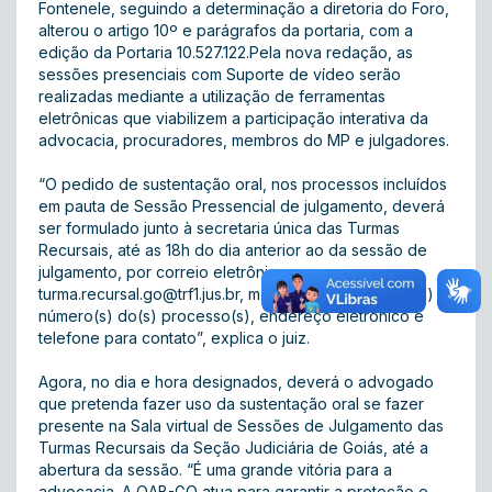
Fontenele, seguindo a determinação a diretoria do Foro,
alterou o artigo 10º e parágrafos da portaria, com a
edição da Portaria 10.527.122.Pela nova redação, as
sessões presenciais com Suporte de vídeo serão
realizadas mediante a utilização de ferramentas
eletrônicas que viabilizem a participação interativa da
advocacia, procuradores, membros do MP e julgadores.
“O pedido de sustentação oral, nos processos incluídos
em pauta de Sessão Pressencial de julgamento, deverá
ser formulado junto à secretaria única das Turmas
Recursais, até as 18h do dia anterior ao da sessão de
julgamento, por correio eletrônico
turma.recursal.go@trf1.jus.br
, mediante indicação do(s)
número(s) do(s) processo(s), endereço eletrônico e
telefone para contato”, explica o juiz.
Agora, no dia e hora designados, deverá o advogado
que pretenda fazer uso da sustentação oral se fazer
presente na Sala virtual de Sessões de Julgamento das
Turmas Recursais da Seção Judiciária de Goiás, até a
abertura da sessão. “É uma grande vitória para a
advocacia. A OAB-GO atua para garantir a proteção e