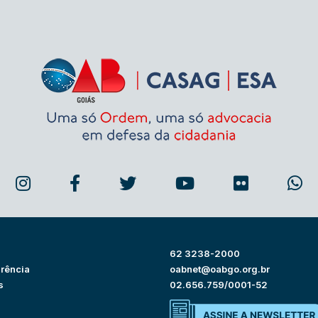
62 3238-2000
rência
oabnet@oabgo.org.br
s
02.656.759/0001-52