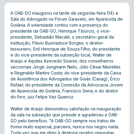
A OAB-GO inaugurou na tarde de segunda-feira (14) a
Sala do Advogado no Fórum Garavelo, em Aparecida de
Goiânia. A solenidade contou com a presença do
presidente da OAB-GO, Henrique Tibúrcio, o vice-
presidente, Sebastião Macalé; o secretário-geral da
instituição, Flávio Buonaduce Borges; o diretor-
tesoureiro, Enil Henrique de Souza Filho; do presidente
e do vice-presidente da subseção local, Walter de
Araújo e Aquiles Azevedo Soares; dos conselheiros
seccionais Jorge Jungmann Neto, Júlio César Meirelles
e Reginaldo Martins Costa; do vice-presidente da Caixa
de Assistência dos Advogados de Goiás (Casag), Érico
Rafael; do presidente da Comissão da Advocacia Jovem
de Aparecida de Goiânia, Francisco Sena; e do diretor
do foro, juiz Felipe Vaz Queiroz.
Walter de Araújo demonstrou satisfação na inauguração
da sala na subseção que preside e agradeceu a OAB-
GO pelo benefício. "A OAB-GO sempre nos tratou de
forma muito especial, parceira, nunca nos negou nada.
Toda vez que me dirijo à diretoria recebo respostas