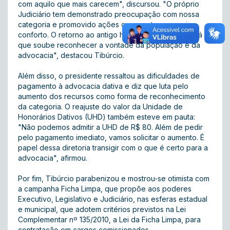
com aquilo que mais carecem", discursou. "O próprio
Judiciário tem demonstrado preocupação com nossa
categoria e promovido ações que nos tragam mais
conforto. O retorno ao antigo horário é prova disso, já
que soube reconhecer a vontade da população e da
advocacia", destacou Tibúrcio.
Além disso, o presidente ressaltou as dificuldades de
pagamento à advocacia dativa e diz que luta pelo
aumento dos recursos como forma de reconhecimento
da categoria. O reajuste do valor da Unidade de
Honorários Dativos (UHD) também esteve em pauta:
"Não podemos admitir a UHD de R$ 80. Além de pedir
pelo pagamento imediato, vamos solicitar o aumento. É
papel dessa diretoria transigir com o que é certo para a
advocacia", afirmou.
Por fim, Tibúrcio parabenizou e mostrou-se otimista com
a campanha Ficha Limpa, que propõe aos poderes
Executivo, Legislativo e Judiciário, nas esferas estadual
e municipal, que adotem critérios previstos na Lei
Complementar nº 135/2010, a Lei da Ficha Limpa, para
contratação em cargos comissionados.