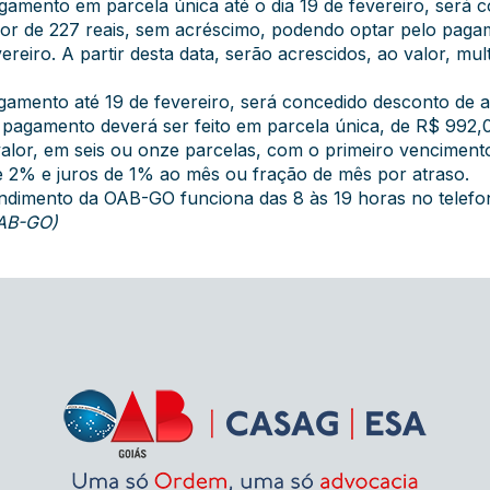
amento em parcela única até o dia 19 de fevereiro, será 
alor de 227 reais, sem acréscimo, podendo optar pelo pag
ereiro. A partir desta data, serão acrescidos, ao valor, m
amento até 19 de fevereiro, será concedido desconto de
 o pagamento deverá ser feito em parcela única, de R$ 99
r, em seis ou onze parcelas, com o primeiro vencimento n
 de 2% e juros de 1% ao mês ou fração de mês por atraso.
endimento da OAB-GO funciona das 8 às 19 horas no telef
OAB-GO)