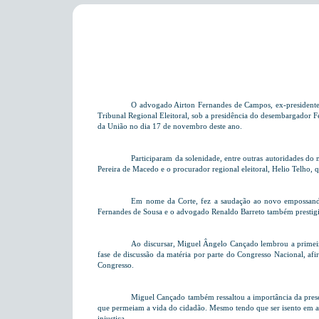
O advogado Airton Fernandes de Campos, ex-presidente d
Tribunal Regional Eleitoral, sob a presidência do desembargador 
da União no dia 17 de novembro deste ano.
Participaram da solenidade, entre outras autoridades d
Pereira de Macedo e o procurador regional eleitoral, Helio Telho, qu
Em nome da Corte, fez a saudação ao novo empossando o
Fernandes de Sousa e o advogado Renaldo Barreto também prestigi
Ao discursar, Miguel Ângelo Cançado lembrou a primeira
fase de discussão da matéria por parte do Congresso Nacional, afir
Congresso.
Miguel Cançado também ressaltou a importância da presenç
que permeiam a vida do cidadão. Mesmo tendo que ser isento em ad
injustiça.