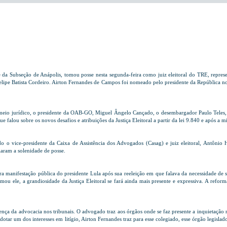
a Subseção de Anápolis, tomou posse nesta segunda-feira como juiz eleitoral do TRE, represent
Felipe Batista Cordeiro. Airton Fernandes de Campos foi nomeado pelo presidente da República n
o meio jurídico, o presidente da OAB-GO, Miguel Ângelo Cançado, o desembargador Paulo Teles, r
e falou sobre os novos desafios e atribuições da Justiça Eleitoral a partir da lei 9.840 e após a mi
 vice-presidente da Caixa de Assistência dos Advogados (Casag) e juiz eleitoral, Antônio H
aram a solenidade de posse.
 manifestação pública do presidente Lula após sua reeleição em que falava da necessidade de se
mou ele, a grandiosidade da Justiça Eleitoral se fará ainda mais presente e expressiva. A reform
a da advocacia nos tribunais. O advogado traz aos órgãos onde se faz presente a inquietação na
otar um dos interesses em litígio, Airton Fernandes traz para esse colegiado, esse órgão legisl