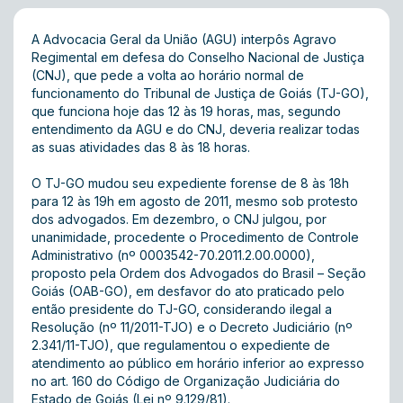
A Advocacia Geral da União (AGU) interpôs Agravo
Regimental em defesa do Conselho Nacional de Justiça
(CNJ), que pede a volta ao horário normal de
funcionamento do Tribunal de Justiça de Goiás (TJ-GO),
que funciona hoje das 12 às 19 horas, mas, segundo
entendimento da AGU e do CNJ, deveria realizar todas
as suas atividades das 8 às 18 horas.
O TJ-GO mudou seu expediente forense de 8 às 18h
para 12 às 19h em agosto de 2011, mesmo sob protesto
dos advogados. Em dezembro, o CNJ julgou, por
unanimidade, procedente o Procedimento de Controle
Administrativo (nº 0003542-70.2011.2.00.0000),
proposto pela Ordem dos Advogados do Brasil – Seção
Goiás (OAB-GO), em desfavor do ato praticado pelo
então presidente do TJ-GO, considerando ilegal a
Resolução (nº 11/2011-TJO) e o Decreto Judiciário (nº
2.341/11-TJO), que regulamentou o expediente de
atendimento ao público em horário inferior ao expresso
no art. 160 do Código de Organização Judiciária do
Estado de Goiás (Lei nº 9.129/81).