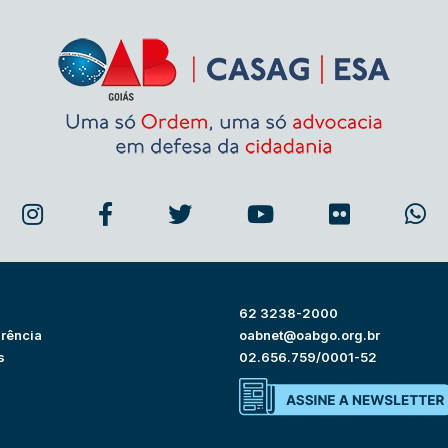
62 3238-2000
rência
oabnet@oabgo.org.br
s
02.656.759/0001-52