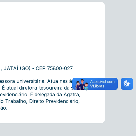
 , JATAÍ (GO ) - CEP 75800-027
ssora universitária. Atua nas áreas do
l. É atual diretora-tesoureira da subseção
videnciário. É delegada da Agatra,
o Trabalho, Direito Previdenciário,
ção.