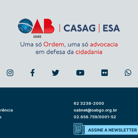
62 3238-2000
rência
oabnet@oabgo.org.br
s
02.656.759/0001-52