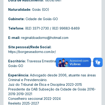
Data de Nascimento:
19/09/1981
Naturalidade:
Goiás (GO)
Gabinete:
Cidade de Goiás-GO
Telefone:
(62) 3371-2730 / (62) 99683-8469
E-mail:
reginaldoadorno@hotmail.com
Site pessoal/Rede Social:
https://borgeseadorno.com.br/
Escritório:
Travessa Ernestina n.º 35, Centro, Cidade de
Goiás-GO
Experiência:
Advogado desde 2006, atuante nas áreas
Criminal e Previdenciário.
Juiz do Tribunal de Ética e Disciplina 2023-2015
Presidente da OAB Subseção da Cidade de Goiás 2016-
2019 2019-2021
Conselheiro seccional 2022-2024
Reeleito 2025-2027