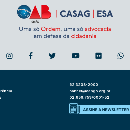
62 3238-2000
rência
oabnet@oabgo.org.br
s
02.656.759/0001-52