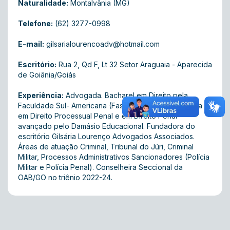
Naturalidade:
Montalvânia (MG)
Telefone:
(62) 3277-0998
E-mail:
gilsarialourencoadv@hotmail.com
Escritório:
Rua 2, Qd F, Lt 32 Setor Araguaia - Aparecida
de Goiânia/Goiás
Experiência:
Advogada. Bacharel em Direito pela
Faculdade Sul- Americana (Fasam) (2015). Especialista
em Direito Processual Penal e em Direito Penal
avançado pelo Damásio Educacional. Fundadora do
escritório Gilsária Lourenço Advogados Associados.
Áreas de atuação Criminal, Tribunal do Júri, Criminal
Militar, Processos Administrativos Sancionadores (Polícia
Militar e Polícia Penal). Conselheira Seccional da
OAB/GO no triênio 2022-24.