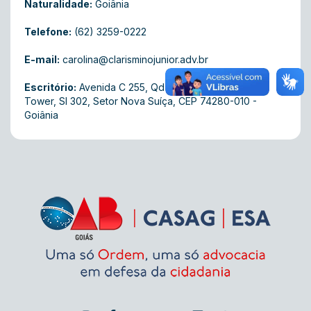
Naturalidade:
Goiânia
Telefone:
(62) 3259-0222
E-mail:
carolina@clarisminojunior.adv.br
Escritório:
Avenida C 255, Qd 587, Ed Swiss Office
Tower, Sl 302, Setor Nova Suíça, CEP 74280-010 -
Goiânia