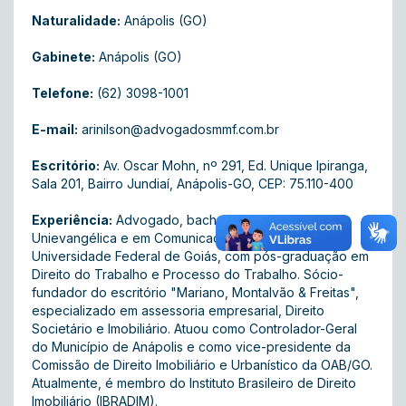
Naturalidade:
Anápolis (GO)
Gabinete:
Anápolis (GO)
Telefone:
(62) 3098-1001
E-mail:
arinilson@advogadosmmf.com.br
Escritório:
Av. Oscar Mohn, nº 291, Ed. Unique Ipiranga,
Sala 201, Bairro Jundiaí, Anápolis-GO, CEP: 75.110-400
Experiência:
Advogado, bacharel em Direito pela
Unievangélica e em Comunicação Social pela
Universidade Federal de Goiás, com pós-graduação em
Direito do Trabalho e Processo do Trabalho. Sócio-
fundador do escritório "Mariano, Montalvão & Freitas",
especializado em assessoria empresarial, Direito
Societário e Imobiliário. Atuou como Controlador-Geral
do Município de Anápolis e como vice-presidente da
Comissão de Direito Imobiliário e Urbanístico da OAB/GO.
Atualmente, é membro do Instituto Brasileiro de Direito
Imobiliário (IBRADIM).