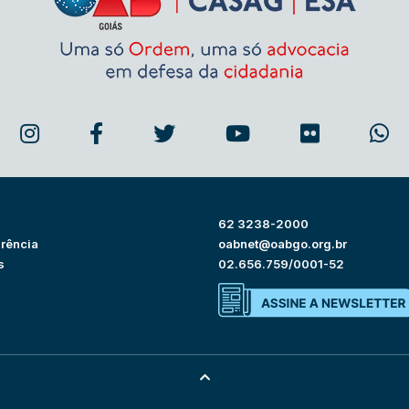
62 3238-2000
rência
oabnet@oabgo.org.br
s
02.656.759/0001-52