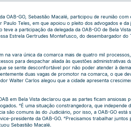
e da OAB-GO, Sebastião Macalé, participou de reunião com 
Paulo Teles, em que apoiou o pleito dos advogados e da ju
 teve a participação da delegada da OAB-GO de Bela Vista,
anessa Estrela Gertrudes Montefusco, do desembargador do 
tam na vara única da comarca mais de quatro mil processo
cessos para despachar aliada às questões administrativa
 que se sente desconfortável por não poder atender à dem
centemente duas vagas de promotor na comarca, o que de
dor Walter Carlos alegou que a cidade apresenta crescim
AB em Bela Vista declarou que as partes ficam ansiosas pe
ogados. “É uma situação constrangedora, que independe da
ia são comuns às do Judiciário, por isso, a OAB-GO está 
o vice-presidente da OAB-GO. “Precisamos trabalhar juntos
ntuou Sebastião Macalé.