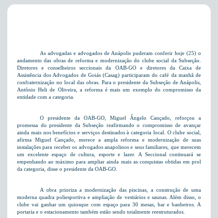
As advogadas e advogados de Anápolis puderam conferir hoje (25) o
andamento das obras de reforma e modernização do clube social da Subseção.
Diretores e conselheiros seccionais da OAB-GO e diretores da Caixa de
Assistência dos Advogados de Goiás (Casag) participaram do café da manhã de
confraternização no local das obras. Para o presidente da Subseção de Anápolis,
Antônio Heli de Oliveira, a reforma é mais um exemplo do compromisso da
entidade com a categoria.
O presidente da OAB-GO, Miguel Ângelo Cançado, reforçou a
promessa do presidente da Subseção reafirmando o compromisso de avançar
ainda mais nos benefícios e serviços destinados à categoria local. O clube social,
afirma Miguel Cançado, merece a ampla reforma e modernização de suas
instalações para receber os advogados anapolinos e seus familiares, que merecem
um excelente espaço de cultura, esporte e lazer. A Seccional continuará se
empenhando ao máximo para ampliar ainda mais as conquistas obtidas em prol
da categoria, disse o presidente da OAB-GO.
A obra prioriza a modernização das piscinas, a construção de uma
moderna quadra poliesportiva e ampliação de vestiários e saunas. Além disso, o
clube vai ganhar um quiosque com espaço para 30 mesas, bar e banheiros. A
portaria e o estacionamento também estão sendo totalmente reestruturados.