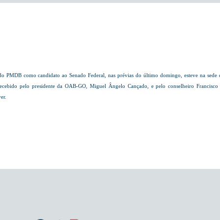
 PMDB como candidato ao Senado Federal, nas prévias do último domingo, esteve na sede da S
ecebido pelo presidente da OAB-GO, Miguel Ângelo Cançado, e pelo conselheiro Francisco
er.