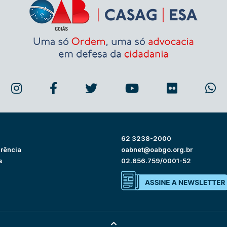
62 3238-2000
rência
oabnet@oabgo.org.br
s
02.656.759/0001-52