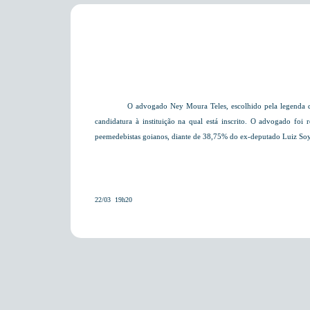
O advogado Ney Moura Teles, escolhido pela legenda do
candidatura à instituição na qual está inscrito.
O advogado foi r
peemedebistas goianos, diante de 38,75% do ex-deputado Luiz Soy
22/03  19h20