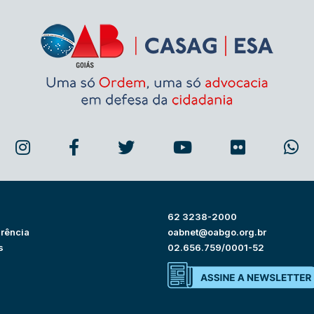
62 3238-2000
rência
oabnet@oabgo.org.br
s
02.656.759/0001-52