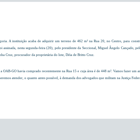
oria. A instituição acaba de adquirir um terreno de
462 m²
na Rua 20, no Centro, para constr
oi assinada, nesta segunda-feira (20), pelo presidente da Seccional, Miguel Ângelo Cançado, pelo 
ha Cruz, procurador da proprietária do lote, Déia de Britto Cruz.
ue a OAB-GO havia comprado recentemente na Rua 15 e cuja área é de
448 m²
. Vamos fazer um a
remos atender, o quanto antes possível, à demanda dos advogados que militam na Justiça Federal