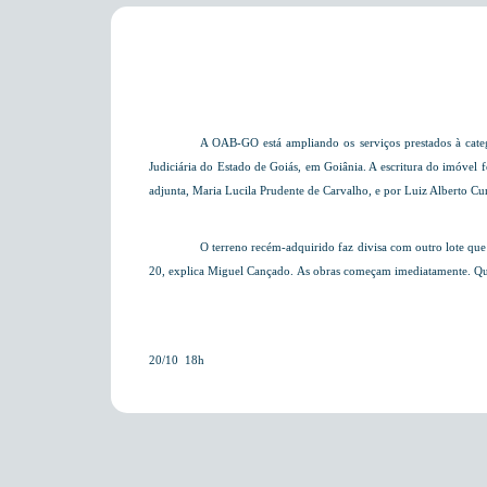
A OAB-GO está ampliando os serviços prestados à categ
Judiciária do Estado de Goiás,
em Goiânia. A
escritura do imóvel f
adjunta, Maria Lucila Prudente de Carvalho, e por Luiz Alberto Cun
O terreno recém-adquirido faz divisa com outro lote q
20
, explica Miguel Cançado. As obras começam imediatamente. Que
20/10  18h