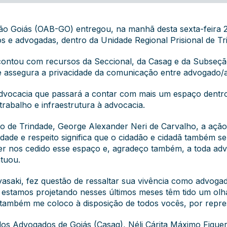
o Goiás (OAB-GO) entregou, na manhã desta sexta-feira 
 e advogadas, dentro da Unidade Regional Prisional de Tr
 contou com recursos da Seccional, da Casag e da Subseção.
assegura a privacidade da comunicação entre advogado/ad
advocacia que passará a contar com mais um espaço dentro 
abalho e infraestrutura à advocacia.
 de Trindade, George Alexander Neri de Carvalho, a ação 
dade e respeito significa que o cidadão e cidadã também se
er nos cedido esse espaço e, agradeço também, a toda adv
ntuou.
asaki, fez questão de ressaltar sua vivência como advogad
e estamos projetando nesses últimos meses têm tido um olh
 e também me coloco à disposição de todos vocês, por repre
a dos Advogados de Goiás (Casag), Néli Cárita Máximo Fig