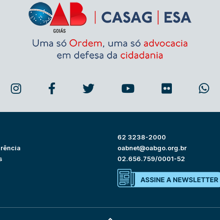
62 3238-2000
rência
oabnet@oabgo.org.br
s
02.656.759/0001-52