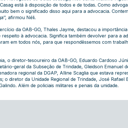
A Casag está à disposição de todos e de todas. Como advogad
muito bem o significado disso aqui para a advocacia. Con
’’, afirmou Néli.
ercício da OAB-GO, Thales Jayme, destacou a importância 
 e respeito à advocacia. Significa também devolver para a 
aram em todos nós, para que respondêssemos com trabalh
a, o diretor-tesoureiro da OAB-GO, Eduardo Cardoso Júni
cretário-geral da Subseção de Trindade, Gleidson Emanuel d
denadora regional da DGAP, Alline Scaglia que estava repre
s; o diretor da Unidade Regional de Trindade, José Rafael 
Galindo. Além de policiais militares e penais da unidade.