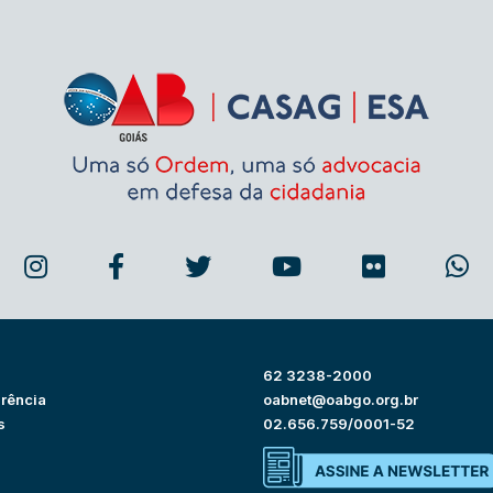
62 3238-2000
rência
oabnet@oabgo.org.br
s
02.656.759/0001-52