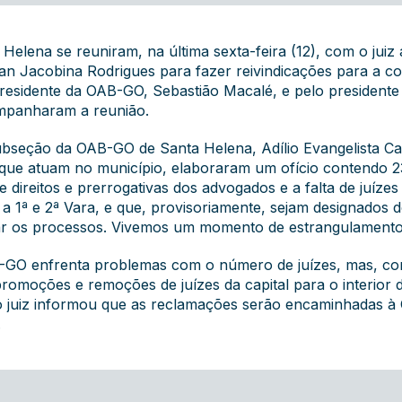
lena se reuniram, na última sexta-feira (12), com o juiz a
an Jacobina Rodrigues para fazer reivindicações para a co
presidente da OAB-GO, Sebastião Macalé, e pelo presidente
ompanharam a reunião.
Subseção da OAB-GO de Santa Helena, Adílio Evangelista Ca
ue atuam no município, elaboraram um ofício contendo 23 
e direitos e prerrogativas dos advogados e a falta de juíz
 a 1ª e 2ª Vara, e que, provisoriamente, sejam designado
r os processos. Vivemos um momento de estrangulamento", 
J-GO enfrenta problemas com o número de juízes, mas, co
omoções e remoções de juízes da capital para o interior 
 o juiz informou que as reclamações serão encaminhadas à 
.