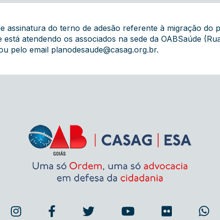
 de assinatura do terno de adesão referente à migração d
 está atendendo os associados na sede da OABSaúde (Rua 1
ou pelo email
planodesaude@casag.org.br
.