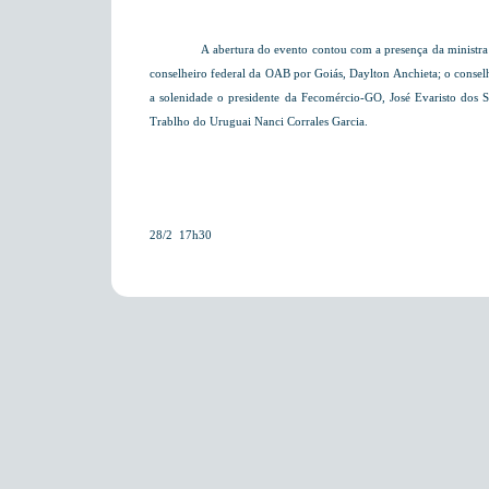
A abertura do evento contou com a presença da ministr
conselheiro federal da OAB por Goiás, Daylton Anchieta; o conselh
a solenidade o presidente da Fecomércio-GO, José Evaristo dos S
Trablho do Uruguai Nanci Corrales Garcia.
28/2  17h30