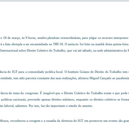
18 de março, às 9 horas, sessões plenárias extraordinárias, para julgar os
recursos interposto
á a lista sêxtupla a ser encaminhada ao TRT-18. O anúncio foi feito na manhã desta quinta-feir
nternacional sobre Direito Coletivo do Trabalho, que vai até sábado, na sede administrativa da
ância do IGT para a comunidade jurídica local. O Instituto Goiano de Direito do Trabalho tem s
entidade, tem sido parceira constante das suas realizações, afirmou Miguel Cançado ao parabeni
ncia do tema do congresso. É inegável que o Direito Coletivo do Trabalho existe e que pode i
 políticas nacionais, prevendo apenas direitos mínimos, enquanto os direitos coletivos se form
laboral, salientou. Por isso, faz tão importante o estudo do assunto.
 Moura, reconheceu a coragem e a ousadia da diretoria do IGT em promover um evento tão gran