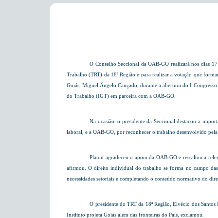
O Conselho Seccional da OAB-GO realizará nos dias 17 e 
Trabalho (TRT) da 18ª Região e para realizar a votação que formar
Goiás, Miguel Ângelo Cançado, durante a abertura do I Congresso I
do Trabalho (IGT) em parceira com a OAB-GO.
Na ocasião, o presidente da Seccional destacou a import
laboral, e a OAB-GO, por reconhecer o trabalho desenvolvido pela 
Platon agradeceu o apoio da OAB-GO e ressaltou a relevâ
afirmou. O direito individual do trabalho se forma no campo das
necessidades setoriais e completando o conteúdo normativo do direito 
O presidente do TRT da 18ª Região, Elvécio dos Santos
Instituto projeta Goiás além das fronteiras do País, exclamou.