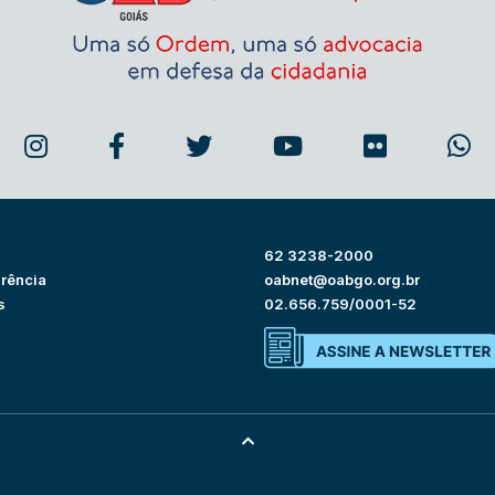
62 3238-2000
rência
oabnet@oabgo.org.br
s
02.656.759/0001-52