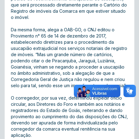
que será processado diretamente perante o Cartório do
Registro de imóveis da Comarca em que estiver situado
o imóvel.
Da mesma forma, alega a OAB-GO, o CNJ editou o
Provimento n° 65 de 14 de dezembro de 2017,
estabelecendo diretrizes para o procedimento da
usucapião extrajudicial nos serviços notariais de registro
de imóveis. “Mas um grande número de cartórios,
podendo citar o de Piracanjuba, Jaraguá, Luziânia,
Goianésia, vinham se negando a proceder a usucapião
no âmbito administrativo, sob a alegação de que a
Corregedoria Geral de Justiça não regulou e nem criou
selo para tal, sendo esse um impedimento a advocacia”.
O corregedor, por sua vez, determinou expedir ofício
circular, aos Diretores do Foro e também aos notários e
registradores do Estado de Goiás, reiterando e dando
provimento ao cumprimento do das disposições do CNJ,
devendo ser apurada de forma individualizada pelo
corregedor da comarca eventual renitência na sua
aplicação.