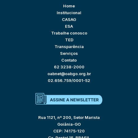
Home
Institucional
CASAG
ESA
Trabalhe conosco
TED
Transparência
Serviços
Contato
62 3238-2000
oabnet@oabgo.org.br
02.656.759/0001-52
Rua 1121, nº 200, Setor Marista
Goiânia-GO
CEP: 74175-120
Cx. Postal 15, BRASIL