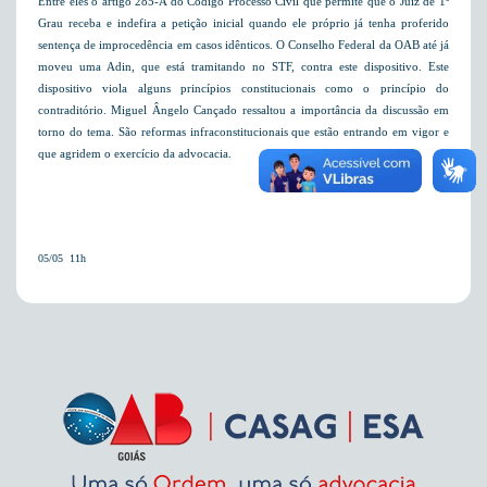
Entre eles o artigo 285-A do Código Processo Civil que permite que o Juiz de 1º
Grau receba e indefira a petição inicial quando ele próprio já tenha proferido
sentença de improcedência em casos idênticos. O Conselho Federal da OAB até já
moveu uma Adin, que está tramitando no STF, contra este dispositivo. Este
dispositivo viola alguns princípios constitucionais como o princípio do
contraditório. Miguel Ângelo Cançado ressaltou a importância da discussão em
torno do tema. São reformas infraconstitucionais que estão entrando em vigor e
que agridem o exercício da advocacia.
05/05  11h